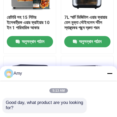
আমাদের সম্পর্কে
রোটারি সহ 15 লিটার
7L স্মার্ট ডিজিটাল এয়ার ফ্রায়ার
ইলেকট্রিক এয়ার ফ্রাইয়ার 10
তেল মুক্ত স্টেইনলেস স্টীল
ইন 1 পারিবারিক আকার
স্বাস্থ্যকর পছন্দ দ্রুত গরম
কারখানা পরিদর্শন
অনুসন্ধান পাঠান
অনুসন্ধান পাঠান
গুণমান নিয়ন্ত্রণ
আমাদের সাথে যোগাযোগ
Amy
খবর
5:13 AM
একটি উদ্ধৃতি অনুরোধ করুন
Good day, what product are you looking 
for?
স্টিম এয়ার ফ্রায়ার ওভেন টোস্টার
টাচ স্ক্রিন এয়ার ফ্রাইয়ার ওভেন
ডিহাইড্রেটর তেল-মুক্ত
9L 12L স্টিম অয়েললেস
ডিজিটাল এয়ার ফ্রায়ার