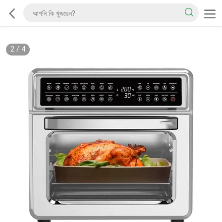
2
/
4