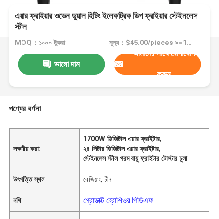
এয়ার ফ্রাইয়ার ওভেন ডুয়াল হিটিং ইলেকট্রিক ডিপ ফ্রাইয়ার স্টেইনলেস
স্টীল
MOQ：১০০০ টুকরা
মূল্য：$45.00/pieces >=1000 pieces
আমাদের সাথে যোগাযোগ
ভালো দাম
করুন
পণ্যের বর্ণনা
1700W ডিজিটাল এয়ার ফ্রাইটার
,
লক্ষণীয় করা:
২৪ লিটার ডিজিটাল এয়ার ফ্রাইটার
,
স্টেইনলেস স্টীল গরম বায়ু ফ্রাইটার টোস্টার চুলা
উৎপত্তি স্থল
ঝেজিয়াং, চীন
প্রোডাক্ট ব্রোশিওর পিডিএফ
নথি