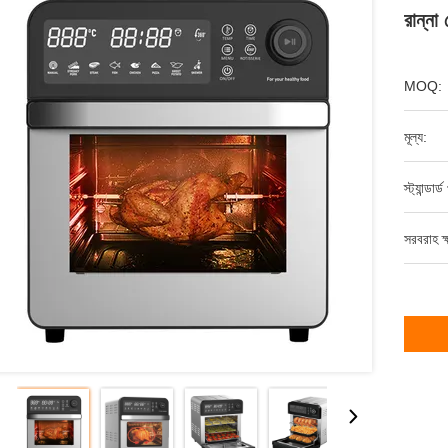
রান্না 
MOQ:
মূল্য:
স্ট্যান্ডার
সরবরাহ ক্