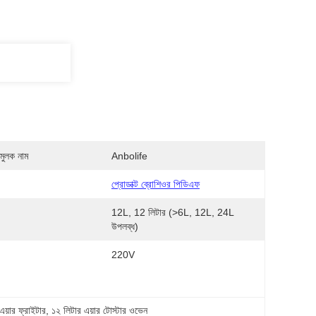
মুলক নাম
Anbolife
প্রোডাক্ট ব্রোশিওর পিডিএফ
12L, 12 লিটার (>6L, 12L, 24L 
উপলব্ধ)
:
220V
এয়ার ফ্রাইটার
, 
১২ লিটার এয়ার টোস্টার ওভেন