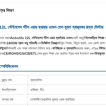
্যের বিবরণ
12L স্টেইনলেস স্টীল এয়ার ফ্রায়ার ওভেন তেল মুক্ত স্বাস্থ্যকর রান্না টোস্টার
দেখা করুন
Anbolife 12L স্টেইনলেস স্টীল এয়ার ফ্রাইয়ার ওভেন
একটি বহুমুখী
ইলেকট্রিক পিৎজা
বৈশিষ্ট্য
1800W দ্রুত বায়ু পরিবাহী
এবং
ডিজিটাল নিয়ন্ত্রণ
নিখুঁত পিৎজা, খিঁচুনি ফ্রাই, এবং রোস্ট মাংস
উইন্ডো
দীর্ঘস্থায়ী এবং সহজ পর্যবেক্ষণ নিশ্চিত করে।
বাণিজ্যিক ও গৃহস্থালি
ব্যবহার করুন, এই
১২ লিটার
এবং
CE/ROHS/GS/CB/ETL
দোষ-মুক্ত পিজা এবং ফ্রাইড প্রিয় সঙ্গে উপভোগ করুন
বিনামূল্যে 
স্পেসিফিকেশন
ব্র্যান্ড নাম
অ্যানোলিফ
উৎপত্তিস্থল
চেজিয়াং, চীন
পণ্যের নাম
তেলবিহীন বৈদ্যুতিক কুকার এয়ার ফ্রাইয়ার