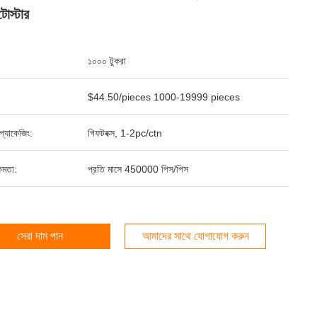
টোস্টার
১০০০ টুকরা
$44.50/pieces 1000-19999 pieces
্ড প্যাকেজিং:
গিফটবক্স, 1-2pc/ctn
ষমতা:
প্রতি মাসে 450000 পিস/পিস
সেরা দাম পান
আমাদের সাথে যোগাযোগ করুন