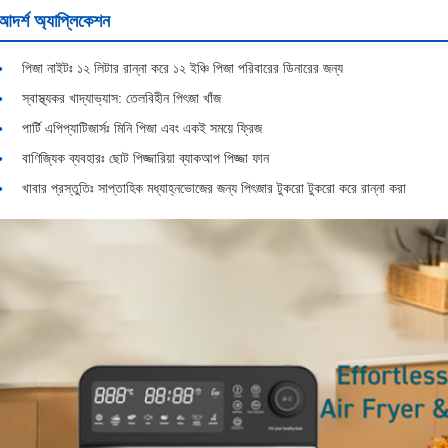
আদর্শ অ্যাপ্লিকেশন
পিজা নাইটঃ ১২ লিটার রান্না করে ১২ ইঞ্চি পিজা পরিবারের ডিনারের জন্য
স্বাস্থ্যকর খাদ্যাভ্যাস: তেলবিহীন পিৎজা খাঁজ
পার্টি এপিপ্যাটিজার্সঃ মিনি পিজা এবং একই সময়ে ফ্রিজ
বাণিজ্যিক ব্যবহারঃ ছোট পিজ্জারিয়া ব্যাকআপ পিজ্জা ফান
খাবার প্রস্তুতিঃ সাপ্তাহিক মধ্যাহ্নভোজের জন্য পিৎজার টুকরো টুকরো করে রান্না করা