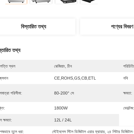
বিস্তারিত তথ্য
পণ্যের বিবরণ
স্তারিত তথ্য
পত্তি স্থল
ঝেজিয়াং, চীন
পরিচিতি
্ষ্যদান
CE,ROHS,GS,CB,ETL
নথি
পমাত্রা পরিসীমা:
80-200° সে
ক্ষমতা:
্তি:
1800W
ভোল্টেজ
ল ক্ষমতা:
12L / 24L
শেষভাবে তুলে ধরা:
স্টেইনলেস স্টিল ডিজিটাল এয়ার ফ্রায়ার
, 
২৪ লিটার ডিজিটাল 