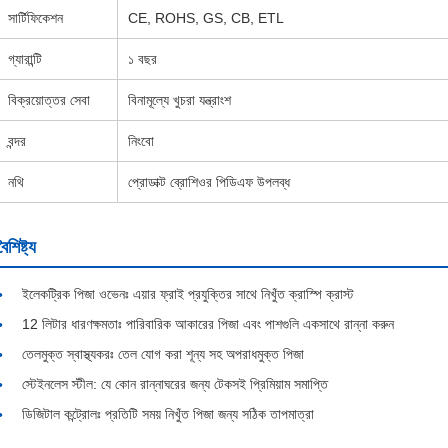
সার্টিফিকেশন
CE, ROHS, GS, CB, ETL
গ্যারান্টি
১ বছর
বিক্রয়োত্তর সেবা
বিনামূল্যে খুচরা যন্ত্রাংশ
বন্দর
নিংবো
নথি
প্রোডাক্ট ব্রোশিওর পিডিএফ উপলব্ধ
বৈশিষ্ট্য
ইলেকট্রিক পিজা ওভেনঃ এয়ার ফ্রাই প্রযুক্তির সাথে নিখুঁত ক্রাস্পি ক্রাস্ট
12 লিটার ধারণক্ষমতাঃ পারিবারিক আকারের পিজা এবং পাশগুলি একসাথে রান্না করুন
তেলমুক্ত স্বাস্থ্যকরঃ তেল যোগ করা শূন্য সহ অপরাধমুক্ত পিজা
স্টেইনলেস স্টীল: যে কোন রান্নাঘরের জন্য টেকসই প্রিমিয়াম সমাপ্তি
ডিজিটাল কন্ট্রোলঃ প্রতিটি সময় নিখুঁত পিজা জন্য সঠিক তাপমাত্রা