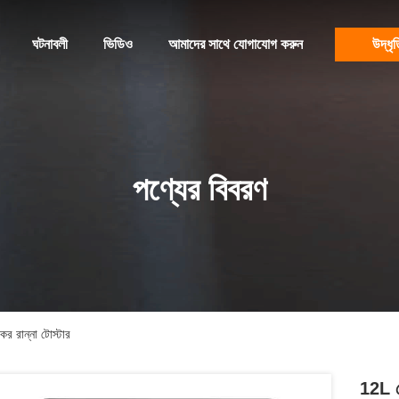
ঘটনাবলী
ভিডিও
আমাদের সাথে যোগাযোগ করুন
উদ্ধৃত
পণ্যের বিবরণ
যকর রান্না টোস্টার
12L স্