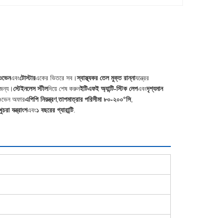
 ওভেন
এবং
টোস্টার
একের ভিতরে সব।
স্বাস্থ্যকর তেল মুক্ত রান্না
যন্ত্রের
 জন্য।
স্টেইনলেস স্টীল
দিয়ে শেষ করুন
ইটিএফই অ্যান্টি-স্টিক লেপ
এবং
দৃশ্যমান
ওভেন অফার
এপিপি নিয়ন্ত্রণ
,
তাপমাত্রার পরিসীমা ৮০-২০০°সি
,
খুচরা যন্ত্রাংশ
এবং
১ বছরের গ্যারান্টি
.