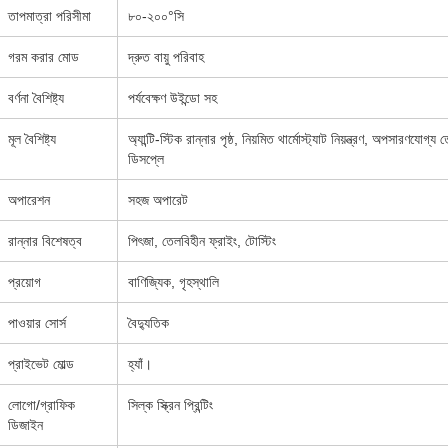
তাপমাত্রা পরিসীমা
৮০-২০০°সি
গরম করার মোড
দ্রুত বায়ু পরিবাহ
বর্ণনা বৈশিষ্ট্য
পর্যবেক্ষণ উইন্ডো সহ
মূল বৈশিষ্ট্য
অ্যান্টি-স্টিক রান্নার পৃষ্ঠ, নিয়মিত থার্মোস্ট্যাট নিয়ন্ত্রণ, অপসারণয
ডিসপ্লে
অপারেশন
সহজ অপারেট
রান্নার বিশেষত্ব
পিৎজা, তেলবিহীন ফ্রাইং, টোস্টিং
প্রয়োগ
বাণিজ্যিক, গৃহস্থালি
পাওয়ার সোর্স
বৈদ্যুতিক
প্রাইভেট মোল্ড
হ্যাঁ।
লোগো/গ্রাফিক
সিল্ক স্ক্রিন প্রিন্টিং
ডিজাইন