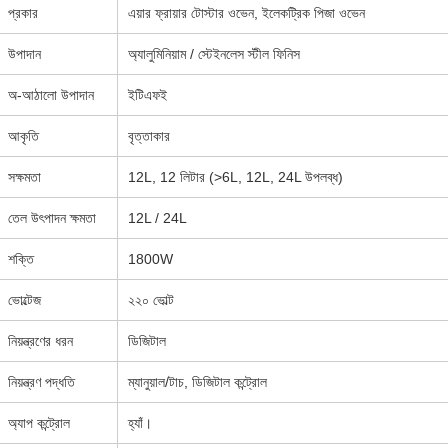
প্রকার
এয়ার ফ্রায়ার টোস্টার ওভেন, ইলেকট্রিক পিজা ওভেন
উপাদান
অ্যালুমিনিয়াম / স্টেইনলেস স্টীল ফিনিস
অ-আঠালো উপাদান
ইটিএফই
আকৃতি
বৃত্তাকার
সক্ষমতা
12L, 12 লিটার (>6L, 12L, 24L উপলব্ধ)
তেল উৎপাদন ক্ষমতা
12L / 24L
শক্তি
1800W
ভোল্টেজ
২২০ ভোল্ট
নিয়ন্ত্রণের ধরন
ডিজিটাল
নিয়ন্ত্রণ পদ্ধতি
ম্যানুয়াল/টাচ, ডিজিটাল কন্ট্রোল
অ্যাপ কন্ট্রোল
হ্যাঁ।