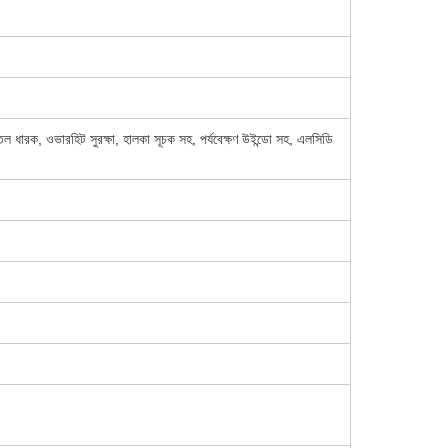
োগ্য তেল ধারক, ওভারহিট সুরক্ষা, হালকা সূচক সহ, পর্যবেক্ষণ উইন্ডো সহ, এলসিডি