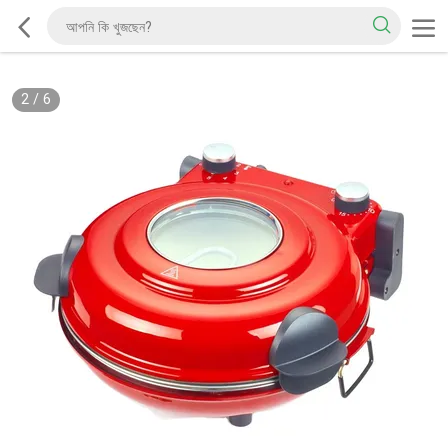
2
/
6