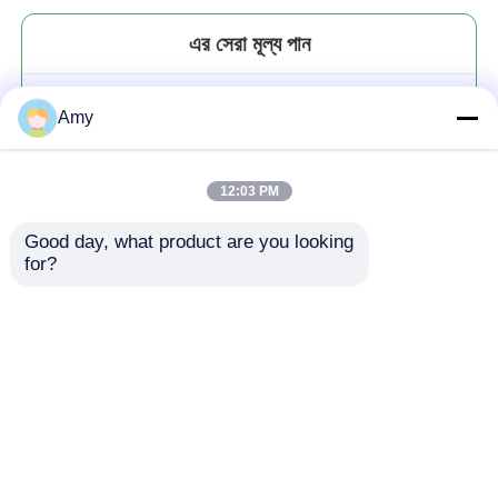
এর সেরা মূল্য পান
নতুন ডিজাইন নন স্টিক লেপ কাস্ট আয়রন পিজা
Amy
প্যান রঙিন মাল্টি ফাংশন বৃত্তাকার পিজা প্যান
স্টেইনলেস স্টীল পিজা পাথর
12:03 PM
Good day, what product are you looking 
for?
চালিয়ে
প্রস্তাবিত পণ্য
বাড়ি
আমাদের সম্পর্কে
আমাদের সাথে যোগাযোগ করুন
Desktop Site
সাইট ম্যাপ
গোপনীয়তা নীতি