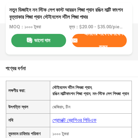
নতুন ডিজাইন নন স্টিক লেপ কাস্ট আয়রন পিজা প্যান রঙিন মাল্টি ফাংশন
বৃত্তাকার পিজা প্যান স্টেইনলেস স্টীল পিজা পাথর
MOQ：১০০০ টুকরা
মূল্য：$20.00 - $35.00/pieces
আমাদের সাথে যোগাযোগ
ভালো দাম
করুন
পণ্যের বর্ণনা
স্টেইনলেস স্টীল পিৎজা প্যান
,
লক্ষণীয় করা:
রঙিন মাল্টিফাংশন পিজা প্যান
,
নন-স্টিক লেপ পিৎজা প্যান
উৎপত্তি স্থল
ঝেজিয়াং, চীন
প্রোডাক্ট ব্রোশিওর পিডিএফ
নথি
ন্যূনতম চাহিদার পরিমাণ
১০০০ টুকরা