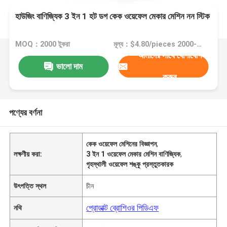
হাউজিং বাণিজ্যিক 3 ইন 1 হট ডগ কেক ওয়েফেল মেকার মেশিন নন স্টিক
MOQ：2000 টুকরা
মূল্য：$4.80/pieces 2000-9999 pieces
আমাদের সাথে যোগাযোগ
ভালো দাম
করুন
পণ্যের বর্ণনা
কেক ওয়েফেল মেশিনের বিজ্ঞাপন
,
লক্ষণীয় করা:
3 ইন 1 ওয়েফেল মেকার মেশিন বাণিজ্যিক
,
গৃহস্থালী ওয়েফেল শঙ্কু প্রস্তুতকারক
উৎপত্তি স্থল
চীন
প্রোডাক্ট ব্রোশিওর পিডিএফ
নথি