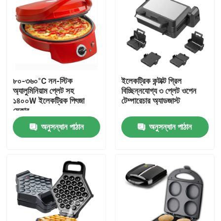
৮০-৩৬০°C নন-স্টিক
ইলেকট্রিক কন্টাক্ট গ্রিল
অ্যালুমিনিয়াম প্লেট সহ
বিচ্ছিন্নযোগ্য ৩ প্লেট ওপেন
১৪০০W ইলেকট্রিক পিৎজা
টেম্পারেচার অ্যাডজাস্ট
মেকার
অনুসন্ধান পাঠান
অনুসন্ধান পাঠান
বাড়ি
পণ্য
ভিডিও