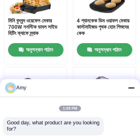
আমাদের সম্পর্কে
মিনি বুদ্বুদ ওয়েফেল মেকার
4 প্যানকেক ডিম ওয়াফল মেকার
700W ননস্টিক ডাবল সাইড
কাস্টমাইজড পৃথক হোম শিশুদের
হিটিং ক্যাফে স্ন্যাক
কেক
কারখানা পরিদর্শন
অনুসন্ধান পাঠান
অনুসন্ধান পাঠান
গুণমান নিয়ন্ত্রণ
আমাদের সাথে যোগাযোগ
Amy
খবর
1:08 PM
একটি উদ্ধৃতি অনুরোধ করুন
Good day, what product are you looking 
for?
৩ ইন ১ মিনি ব্রেকফাস্ট ওয়াফেল
পোর্টেবল 8 ইন 1 নন স্টিক বুদবুদ
স্যান্ডউইচ মেকার্স ডোনাট
ওয়েফেল স্যান্ডউইচ মেকার
ডিজিটাল এয়ার ফ্রায়ার