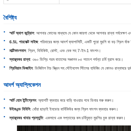
বৈশিষ্ট্য
স্মার্ট অ্যাপ কন্ট্রোল
: আপনার ফোনের মাধ্যমে যে কোন জায়গা থেকে আপনার রান্না পর্যবেক্ষণ এবং
6.5L পারফেক্ট সাইজ
: পরিবারের জন্য আদর্শ ক্যাপাসিটি, একটি পুরো মুরগি বা বড় গ্রিল র্যা
মাল্টিফাংশনাল
: গ্রিল, বিবিকিউ, রোস্ট, এবং বেক সহ 7-ইন-1 ফাংশন।
স্বাস্থ্যকর রান্না
: ৩৬০ ডিগ্রি গরম বাতাসের সঞ্চালন ৮৫ শতাংশ পর্যন্ত চর্বি হ্রাস করে।
প্রিমিয়াম ডিজাইন
: ডিজিটাল টাচ স্ক্রিন সহ স্টেইনলেস স্টিলের হাউজিং যে কোনও রান্নাঘরে দুর্
আদর্শ অ্যাপ্লিকেশন
স্মার্ট হোম ইন্টিগ্রেশন
: অ্যাপটি ব্যবহার করে বাড়ি যাওয়ার পথে ডিনার শুরু করুন।
উইকএন্ড বিবিসি
: ধোঁয়া ছাড়াই ইনডোর বার্বিকিউর জন্য গ্রিল ফাংশন ব্যবহার করুন।
স্বাস্থ্যকর খাবার প্রস্তুতি
: একসাথে এক সপ্তাহের কম চর্বিযুক্ত মুরগির বুক রান্না করুন।