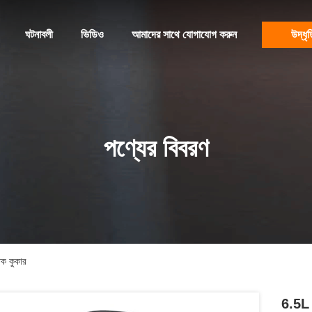
ঘটনাবলী
ভিডিও
আমাদের সাথে যোগাযোগ করুন
উদ্ধৃত
পণ্যের বিবরণ
তিক কুকার
6.5L স