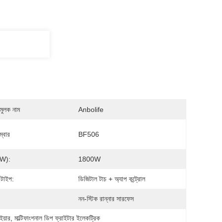
মুলক নাম
Anbolife
্বার
BF506
(w):
1800W
ল টাইপ:
ডিজিটাল টাচ + অ্যাপ কন্ট্রোল
নন-স্টিক রান্নার সারফেস
ইয়ার
, 
মাল্টিফাংশনাল ডিপ ফ্রাইটার ইলেকট্রিক