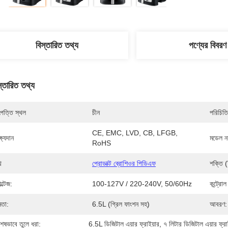
বিস্তারিত তথ্য
পণ্যের বিবরণ
স্তারিত তথ্য
পত্তি স্থল
চীন
পরিচিতি
CE, EMC, LVD, CB, LFGB, 
্ষ্যদান
মডেল নম
RoHS
ি
প্রোডাক্ট ব্রোশিওর পিডিএফ
শক্তি 
ল্টেজ:
100-127V / 220-240V, 50/60Hz
কন্ট্রো
মতা:
6.5L (গ্রিল ফাংশন সহ)
আবরণ:
শেষভাবে তুলে ধরা:
6.5L ডিজিটাল এয়ার ফ্রাইয়ার
, 
৭ লিটার ডিজিটাল এয়ার ফ্রা