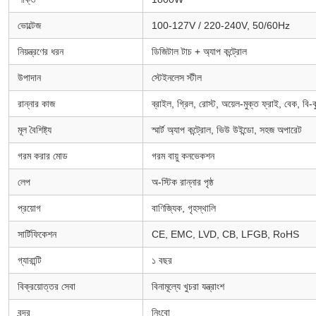
ভোল্টেজ
100-127V / 220-240V, 50/60Hz
নিয়ন্ত্রণের ধরন
ডিজিটাল টাচ + অ্যাপ কন্ট্রোল
উপাদান
স্টেইনলেস স্টীল
রান্নার কাজ
ব্রাইল, গ্রিল, রোস্ট, অয়েল-মুক্ত ফ্রাই, বেক, বি-কু
মূল বৈশিষ্ট্য
স্মার্ট অ্যাপ কন্ট্রোল, ভিউ উইন্ডো, সহজ অপারেট
গরম করার মোড
গরম বায়ু কনভেকশন
লেপ
অ-স্টিক রান্নার পৃষ্ঠ
প্রয়োগ
বাণিজ্যিক, গৃহস্থালি
সার্টিফিকেশন
CE, EMC, LVD, CB, LFGB, RoHS
গ্যারান্টি
১ বছর
বিক্রয়োত্তর সেবা
বিনামূল্যে খুচরা যন্ত্রাংশ
বন্দর
নিংবো