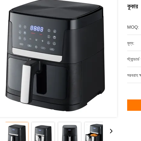
কুকার
MOQ:
মূল্য:
স্ট্যান্ডার
সরবরাহ ক্